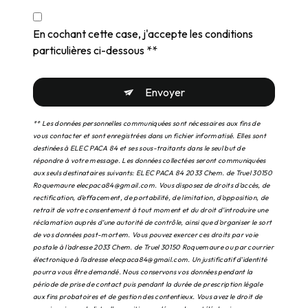
En cochant cette case, j'accepte les conditions
particulières ci-dessous **
Envoyer
** Les données personnelles communiquées sont nécessaires aux fins de
vous contacter et sont enregistrées dans un fichier informatisé. Elles sont
destinées à ELEC PACA 84 et ses sous-traitants dans le seul but de
répondre à votre message. Les données collectées seront communiquées
aux seuls destinataires suivants: ELEC PACA 84 2033 Chem. de Truel 30150
Roquemaure elecpaca84@gmail.com. Vous disposez de droits d’accès, de
rectification, d’effacement, de portabilité, de limitation, d’opposition, de
retrait de votre consentement à tout moment et du droit d’introduire une
réclamation auprès d’une autorité de contrôle, ainsi que d’organiser le sort
de vos données post-mortem. Vous pouvez exercer ces droits par voie
postale à l'adresse 2033 Chem. de Truel 30150 Roquemaure ou par courrier
électronique à l'adresse elecpaca84@gmail.com. Un justificatif d'identité
pourra vous être demandé. Nous conservons vos données pendant la
période de prise de contact puis pendant la durée de prescription légale
aux fins probatoires et de gestion des contentieux. Vous avez le droit de