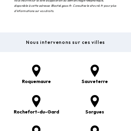
vous inscrire sur la liste d'opposition au démarchage téléphonique,
disponible à cette adresse:
Bloctel.gouv.fr
. Consultez le site cnil.fr pour plus
d’informations sur vos droits.
Nous intervenons sur ces villes
Roquemaure
Sauveterre
Rochefort-du-Gard
Sorgues