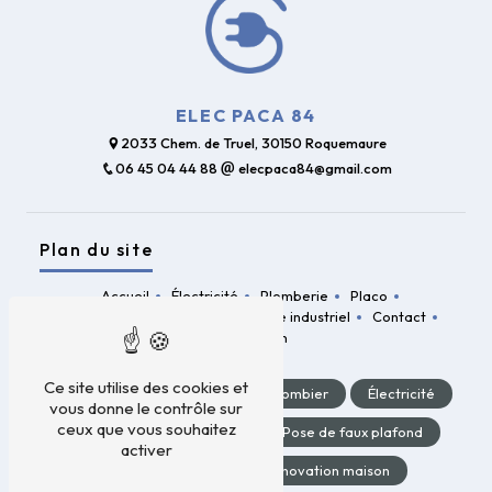
ELEC PACA 84
2033 Chem. de Truel, 30150 Roquemaure
06 45 04 44 88
elecpaca84@gmail.com
Plan du site
Accueil
Électricité
Plomberie
Placo
Plafonds suspendus
Nettoyage industriel
Contact
Climatisation
Ce site utilise des cookies et
Rénovation appartement
Plombier
Électricité
vous donne le contrôle sur
ceux que vous souhaitez
Plomberie
Plaquiste
Pose de faux plafond
activer
Plafond suspendu
Rénovation maison