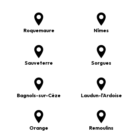
Roquemaure
Nîmes
Sauveterre
Sorgues
Bagnols-sur-Cèze
Laudun-l'Ardoise
Orange
Remoulins