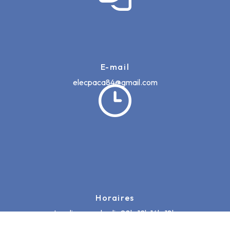
E-mail
elecpaca84@gmail.com
Horaires
Lundi au vendredi : 08h-12h 14h-18h
Samedi : 09h-12h