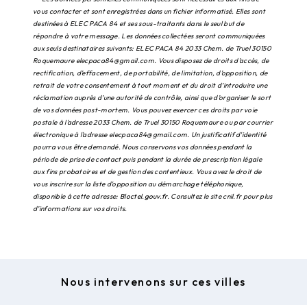
vous contacter et sont enregistrées dans un fichier informatisé. Elles sont
destinées à ELEC PACA 84 et ses sous-traitants dans le seul but de
répondre à votre message. Les données collectées seront communiquées
aux seuls destinataires suivants: ELEC PACA 84 2033 Chem. de Truel 30150
Roquemaure elecpaca84@gmail.com. Vous disposez de droits d’accès, de
rectification, d’effacement, de portabilité, de limitation, d’opposition, de
retrait de votre consentement à tout moment et du droit d’introduire une
réclamation auprès d’une autorité de contrôle, ainsi que d’organiser le sort
de vos données post-mortem. Vous pouvez exercer ces droits par voie
postale à l'adresse 2033 Chem. de Truel 30150 Roquemaure ou par courrier
électronique à l'adresse elecpaca84@gmail.com. Un justificatif d'identité
pourra vous être demandé. Nous conservons vos données pendant la
période de prise de contact puis pendant la durée de prescription légale
aux fins probatoires et de gestion des contentieux. Vous avez le droit de
vous inscrire sur la liste d'opposition au démarchage téléphonique,
disponible à cette adresse:
Bloctel.gouv.fr
. Consultez le site cnil.fr pour plus
d’informations sur vos droits.
Nous intervenons sur ces villes