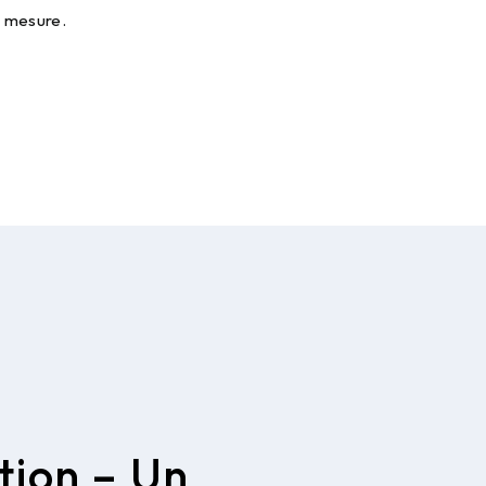
r mesure.
tion – Un