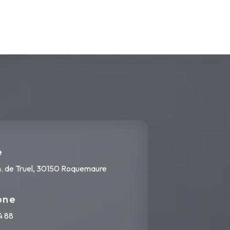
e
 de Truel, 30150 Roquemaure
one
4 88