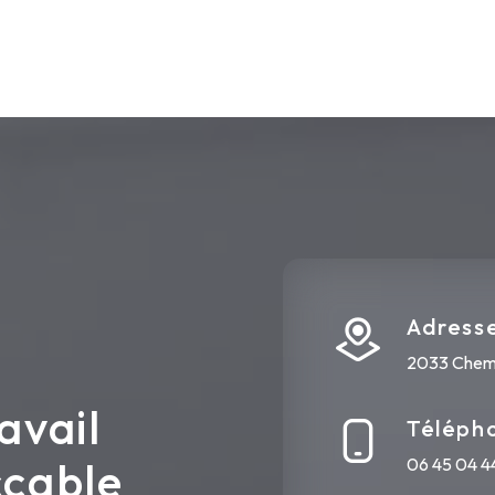
Adress
2033 Chem.
avail
Téléph
ccable
06 45 04 4