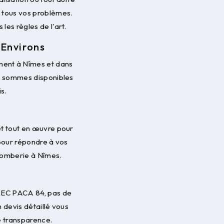
 tous vos problèmes.
les règles de l'art.
 Environs
ment à Nîmes et dans
us sommes disponibles
s.
l
et tout en œuvre pour
 pour répondre à vos
plomberie à Nîmes.
ELEC PACA 84, pas de
n devis détaillé vous
e transparence.