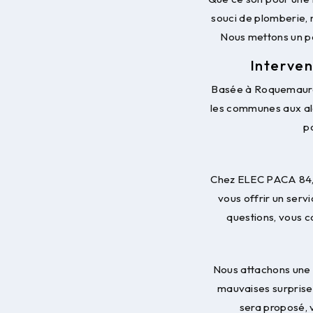
souci de plomberie,
Nous mettons un poi
Interven
Basée à Roquemaure,
les communes aux ale
p
Chez ELEC PACA 84, l
vous offrir un serv
questions, vous c
Nous attachons une 
mauvaises surprises 
sera proposé, 