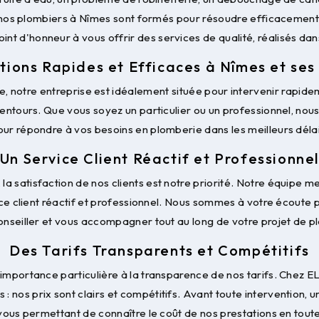
 nos plombiers à Nîmes sont formés pour résoudre efficacement
nt d'honneur à vous offrir des services de qualité, réalisés dans 
tions Rapides et Efficaces à Nîmes et ses
 notre entreprise est idéalement située pour intervenir rapide
ntours. Que vous soyez un particulier ou un professionnel, no
our répondre à vos besoins en plomberie dans les meilleurs délai
Un Service Client Réactif et Professionne
a satisfaction de nos clients est notre priorité. Notre équipe m
ice client réactif et professionnel. Nous sommes à votre écoute
onseiller et vous accompagner tout au long de votre projet de 
Des Tarifs Transparents et Compétitifs
importance particulière à la transparence de nos tarifs. Chez 
: nos prix sont clairs et compétitifs. Avant toute intervention, u
vous permettant de connaître le coût de nos prestations en tout