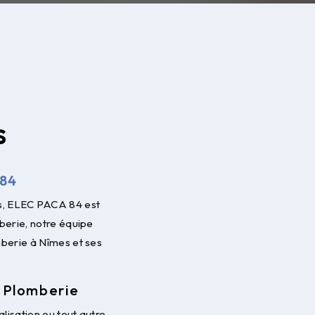
s
 84
us, ELEC PACA 84 est
berie, notre équipe
mberie à Nîmes et ses
e Plomberie
lisation ou tout autre