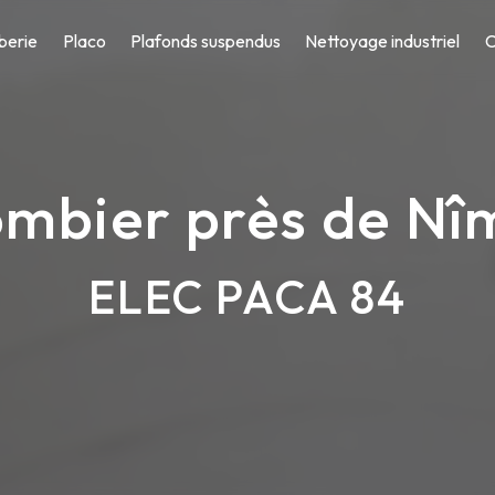
berie
Placo
Plafonds suspendus
Nettoyage industriel
C
ombier près de Nî
ELEC PACA 84