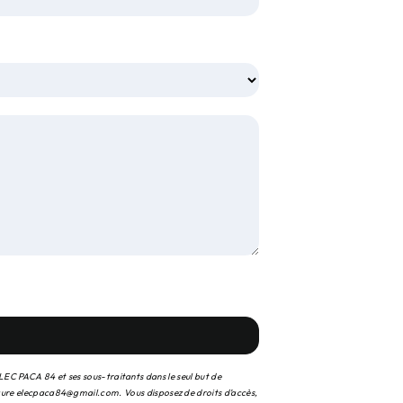
ELEC PACA 84 et ses sous-traitants dans le seul but de
ure elecpaca84@gmail.com. Vous disposez de droits d’accès,